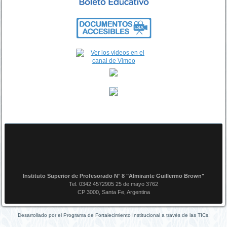
Instituto Superior de Profesorado N° 8 "Almirante Guillermo Brown"
Tel. 0342 4572905 25 de mayo 3762
CP 3000, Santa Fe, Argentina
Desarrollado por el Programa de Fortalecimiento Institucional a través de las TICs.