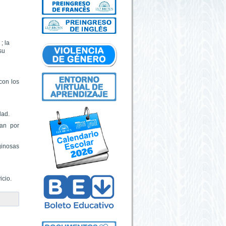
; la
su
con los
dad.
ran por
ginosas
icio.