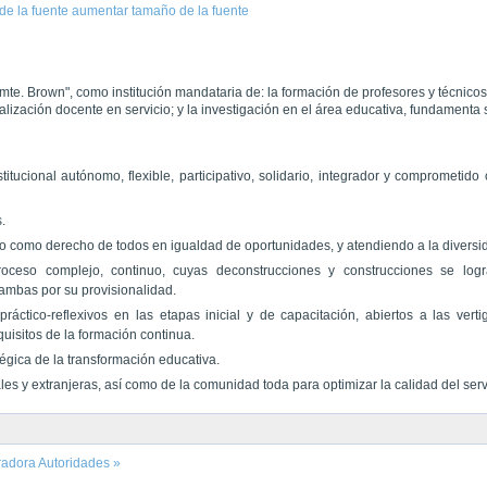
de la fuente
aumentar tamaño de la fuente
lmte. Brown", como institución mandataria de: la formación de profesores y técnicos 
alización docente en servicio; y la investigación en el área educativa, fundamenta 
tucional autónomo, flexible, participativo, solidario, integrador y comprometido 
.
o como derecho de todos en igualdad de oportunidades, y atendiendo a la diversi
ceso complejo, continuo, cuyas deconstrucciones y construcciones se log
 ambas por su provisionalidad.
práctico-reflexivos en las etapas inicial y de capacitación, abiertos a las verti
quisitos de la formación continua.
égica de la transformación educativa.
les y extranjeras, así como de la comunidad toda para optimizar la calidad del serv
radora
Autoridades »