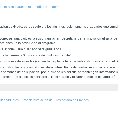
de la fuente
aumentar tamaño de la fuente
e Colación de Grado, se les sugiere a los alumnos recientemente graduados que cump
nectar Igualdad, es preciso tramitar en Secretaría de la institución el acta de
cinco años-- o la devolución al programa.
eta un formulario diseñado para graduados.
 de la carrera la "Constancia de Título en Trámite".
tulo por mesa de entradas (ventanilla de planta baja), acreditando identidad con el D
liza todos los años en el mes de octubre. Por este medio se convoca a una 
as semanas de anticipación, por lo que se les solicita se mantengan informados 
 además, se publica la fecha del acto, el horario y el lugar donde se desarrollará.
ulas Virtuales
Curso de nivelación del Profesorado de Francés »