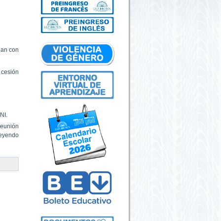
lan con
 cesión
NI.
reunión
leyendo