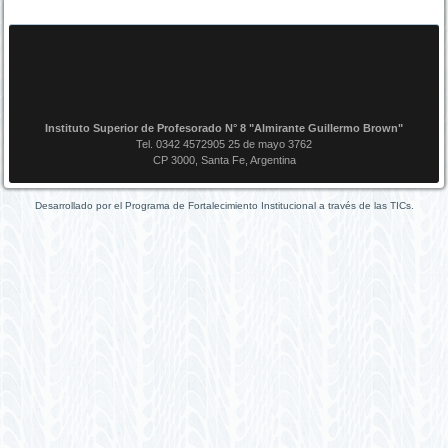
Instituto Superior de Profesorado N° 8 "Almirante Guillermo Brown"
Tel. 0342 4572905 25 de mayo 3762
CP 3000, Santa Fe, Argentina
Desarrollado por el Programa de Fortalecimiento Institucional a través de las TICs.