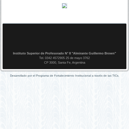
Instituto Superior de Profesorado N° 8 "Almirante Guillermo Brown"
Tel. 0342 4572905 25 de mayo 3762
CP 3000, Santa Fe, Argentina
Desarrollado por el Programa de Fortalecimiento Institucional a través de las TICs.